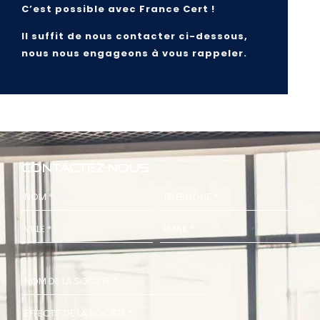
C’est possible avec France Cert !
Il suffit de nous contacter ci-dessous,
nous nous engageons à vous rappeler.
Contactez-nous
Nom
*
Téléphone
*
Ville
*
E-
mail
*
Nom
de
la
société
*
Effectif
de