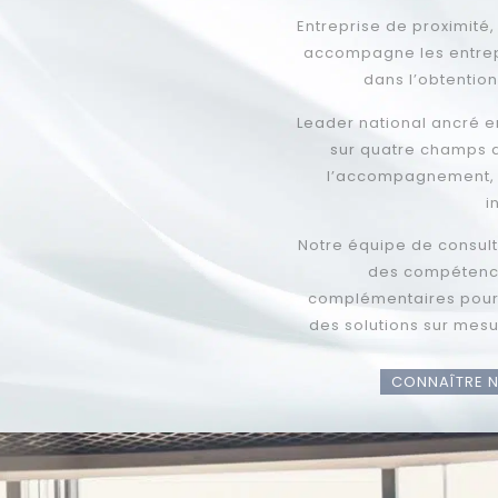
Entreprise de proximité, France Certification forme et
accompagne les entreprises depuis plus de 20 ans
dans l’obtention de leur certification.
Leader national ancré en Bretagne, nous intervenons
sur quatre champs d’expertise : la formation,
l’accompagnement, l’externalisation et l’audit
interne.
Notre équipe de consultants, tous salariés, regroupe
des compétences et des expertises
complémentaires pour vous proposer rapidement
des solutions sur mesure adaptées à vos besoins.
CONNAÎTRE NOS ENGAGEMENTS
Contactez-nous