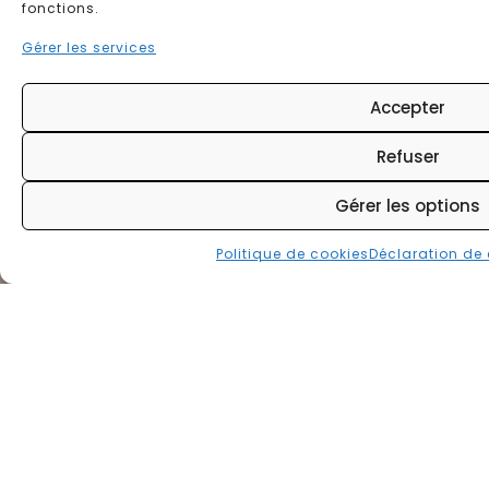
fonctions.
Gérer les services
hCaptcha
Accepter
Refuser
Gérer les options
J’ai lu et j'accepte la politique de
confidentialité de ce site.
*
Accepter
Politique de cookies
Déclaration de 
> Déclaration de confidentialité
* champs obligatoires