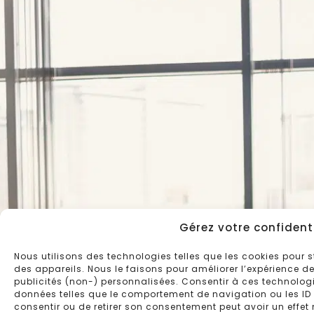
Nom
*
Téléphone
*
Ville
*
E-
mail
*
Nom
de
la
société
*
Effectif
de
la
société
*
Norme
concernée
Message
*
Gérez votre confidenti
Nous utilisons des technologies telles que les cookies pour
des appareils. Nous le faisons pour améliorer l’expérience d
publicités (non-) personnalisées. Consentir à ces technologi
données telles que le comportement de navigation ou les ID u
consentir ou de retirer son consentement peut avoir un effet 