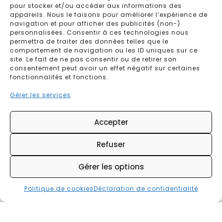
Si vous n’êtes pas satisfait de la manière dont nous
pour stocker et/ou accéder aux informations des
traitons (une réclamation concernant) le traitement
appareils. Nous le faisons pour améliorer l’expérience de
navigation et pour afficher des publicités (non-)
de vos données personnelles, vous avez le droit de
personnalisées. Consentir à ces technologies nous
déposer une réclamation auprès de l’autorité de
permettra de traiter des données telles que le
protection des données.
comportement de navigation ou les ID uniques sur ce
site. Le fait de ne pas consentir ou de retirer son
9. Coordonnées
consentement peut avoir un effet négatif sur certaines
fonctionnalités et fonctions.
LE BLOAS ELEONORE
Gérer les services
5 rue Felix le Dantec 29000 QUIMPER
Accepter
Refuser
France
Site web :
https://www.france-certification.com
Gérer les options
E-mail :
contact@
france-certification.com
Numéro de téléphone : 0800 200 268
Politique de cookies
Déclaration de confidentialité
10. Demandes de données