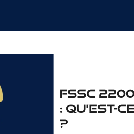
FSSC 2200
: Qu’est-c
?