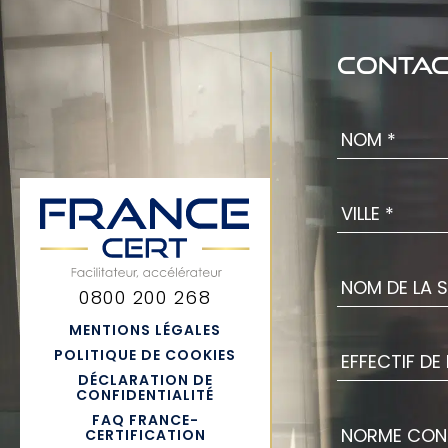
Contac
Nom
*
Ville
*
Nom
de
0800 200 268
la
société
*
MENTIONS LÉGALES
Effectif
de
POLITIQUE DE COOKIES
la
DÉCLARATION DE
CONFIDENTIALITÉ
société
*
Norme
FAQ FRANCE-
concerné
CERTIFICATION