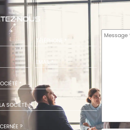
tez-nous
Téléphone
*
Message
E-
mail
*
e