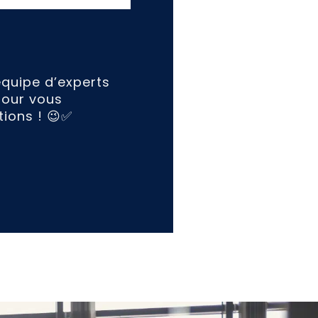
équipe d’experts
pour vous
ions ! 😉✅