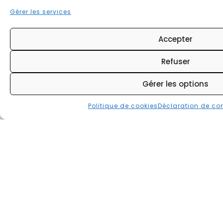
Nom
*
Téléphone
*
Gérer les services
Ville
*
E-
mail
*
Accepter
Nom
Refuser
de
la
Gérer les options
société
*
Effectif
de
la
Politique de cookies
Déclaration de con
société
*
Norme
concernée
Message
*