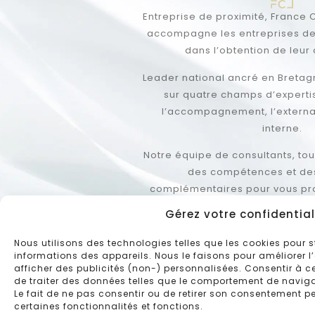
Entreprise de proximité, France Certification forme et
accompagne les entreprises depuis plus de 20 ans
dans l’obtention de leur certification.
Leader national ancré en Bretagne, nous intervenons
sur quatre champs d’expertise : la formation,
l’accompagnement, l’externalisation et l’audit
interne.
Notre équipe de consultants, tous salariés, regroupe
des compétences et des expertises
complémentaires pour vous proposer rapidement
des solutions sur mesure adaptées à vos besoins.
Gérez votre confidential
CONNAÎTRE NOS ENGAGEMENTS
Nous utilisons des technologies telles que les cookies pour 
informations des appareils. Nous le faisons pour améliorer l
afficher des publicités (non-) personnalisées. Consentir à 
de traiter des données telles que le comportement de navigat
Le fait de ne pas consentir ou de retirer son consentement pe
certaines fonctionnalités et fonctions.
Contactez-nous